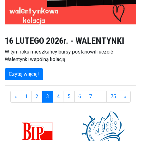
16 LUTEGO 2026r. - WALENTYNKI
W tym roku mieszkańcy bursy postanowili uczcić
Walentynki wspólną kolacją.
Czytaj więcej!
«
1
2
3
4
5
6
7
...
75
»
(aktualna)